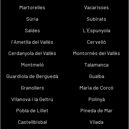
Martorelles
Vacarisses
Súria
Subirats
Saldes
L´Espunyola
l´Ametlla del Vallès
Cervelló
Cerdanyola del Vallès
Montornès del Vallès
Montmeló
Talamanca
Guardiola de Berguedà
Gualba
Granollers
Maria de Corcó
Vilanova i la Geltrú
Polinyà
Pobla de Lillet
Pineda de Mar
Castellbisbal
Vilada