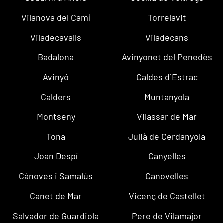
Vilanova del Camí
Torrelavit
Viladecavalls
Viladecans
Badalona
Avinyonet del Penedès
Avinyó
Caldes d´Estrac
Calders
Muntanyola
Montseny
Vilassar de Mar
Tona
Julià de Cerdanyola
Joan Despí
Canyelles
Cànoves i Samalús
Canovelles
Canet de Mar
Vicenç de Castellet
Salvador de Guardiola
Pere de Vilamajor