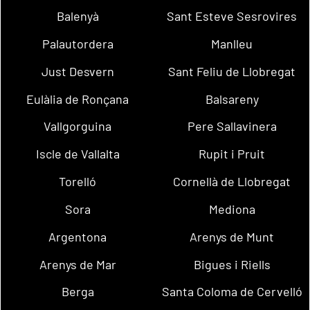
Balenyà
Sant Esteve Sesrovires
Palautordera
Manlleu
Just Desvern
Sant Feliu de Llobregat
Eulàlia de Ronçana
Balsareny
Vallgorguina
Pere Sallavinera
Iscle de Vallalta
Rupit i Pruit
Torelló
Cornellà de Llobregat
Sora
Mediona
Argentona
Arenys de Munt
Arenys de Mar
Bigues i Riells
Berga
Santa Coloma de Cervelló