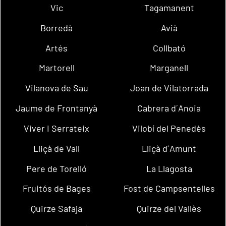
Vic
Tagamanent
Borredà
Avià
Artés
Collbató
Martorell
Marganell
Vilanova de Sau
Joan de Vilatorrada
Jaume de Frontanyà
Cabrera d´Anoia
Viver i Serrateix
Vilobí del Penedès
Lliçà de Vall
Lliçà d´Amunt
Pere de Torelló
La Llagosta
Fruitós de Bages
Fost de Campsentelles
Quirze Safaja
Quirze del Vallès