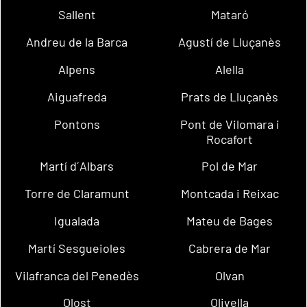
Sallent
Mataró
Andreu de la Barca
Agustí de Lluçanès
Alpens
Alella
Aiguafreda
Prats de Lluçanès
Pontons
Pont de Vilomara i
Rocafort
Martí d´Albars
Pol de Mar
Torre de Claramunt
Montcada i Reixac
Igualada
Mateu de Bages
Martí Sesgueioles
Cabrera de Mar
Vilafranca del Penedès
Olvan
Olost
Olivella