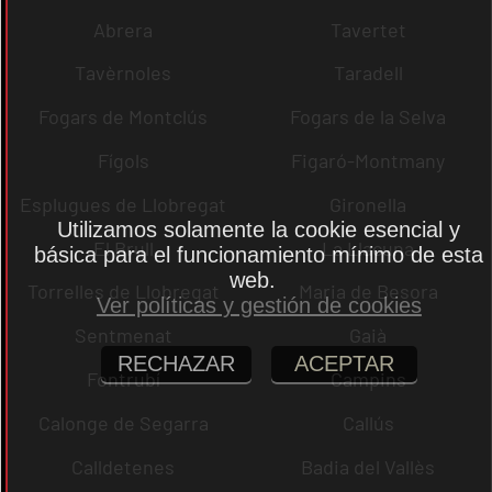
Abrera
Tavertet
Tavèrnoles
Taradell
Fogars de Montclús
Fogars de la Selva
Fígols
Figaró-Montmany
Esplugues de Llobregat
Gironella
Utilizamos solamente la cookie esencial y
El Brull
La Llacuna
básica para el funcionamiento mínimo de esta
web.
Torrelles de Llobregat
Maria de Besora
Ver políticas y gestión de cookies
Sentmenat
Gaià
RECHAZAR
ACEPTAR
Fontrubí
Campins
Calonge de Segarra
Callús
Calldetenes
Badia del Vallès