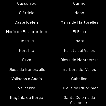
Casserres
Carme
Olèrdola
dena
Castelldefels
Maria de Martorelles
Maria de Palautordera
El Bruc
Dosrius
Piera
Perafita
Parets del Vallès
Gavà
Olesa de Montserrat
Olesa de Bonesvalls
Barberà del Vallès
Vallbona d´Anoia
Cubelles
Vallcebre
Eulàlia de Riuprimer
Eugènia de Berga
Santa Coloma de
Gramenet