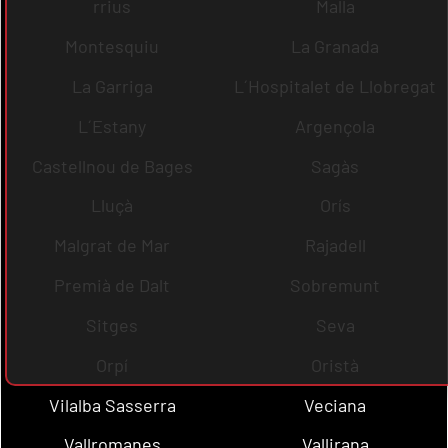
rrius
Malla
Montesquiu
La Granada
La Garriga
L´Hospitalet de Llobregat
L´Estany
Argençola
Castellnou de Bages
Sagàs
Lluçà
Orís
Malgrat de Mar
Rajadell
Premià de Dalt
Sobremunt
Sitges
Seva
Orpí
Oristà
Vilalba Sasserra
Veciana
Vallromanes
Vallirana