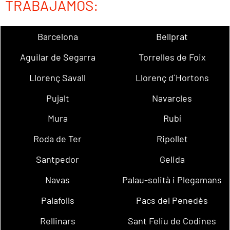
TRABAJAMOS:
Barcelona
Bellprat
Aguilar de Segarra
Torrelles de Foix
Llorenç Savall
Llorenç d´Hortons
Pujalt
Navarcles
Mura
Rubí
Roda de Ter
Ripollet
Santpedor
Gelida
Navas
Palau-solità i Plegamans
Palafolls
Pacs del Penedès
Rellinars
Sant Feliu de Codines