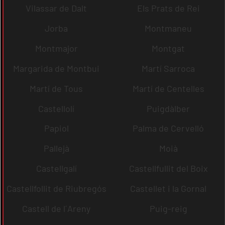
Vilassar de Dalt
Els Prats de Rei
Jorba
Montmaneu
Montmajor
Montgat
Margarida de Montbui
Martí Sarroca
Martí de Tous
Martí de Centelles
Castellolí
Puigdàlber
Papiol
Palma de Cervelló
Pallejà
Moià
Castellgalí
Castellfullit del Boix
Castellfollit de Riubregós
Castellet i la Gornal
Castell de l´Areny
Puig-reig