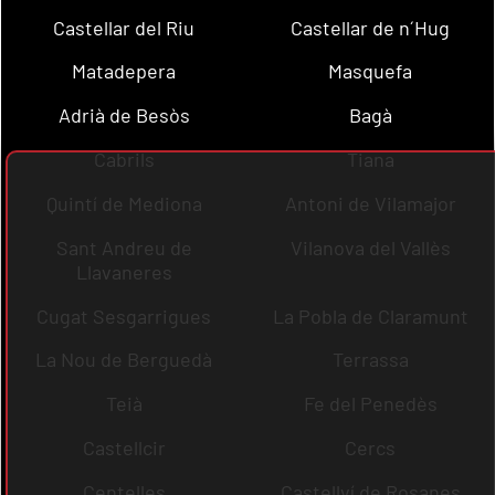
Castellar del Riu
Castellar de n´Hug
Matadepera
Masquefa
Adrià de Besòs
Bagà
Cabrils
Tiana
Quintí de Mediona
Antoni de Vilamajor
Sant Andreu de
Vilanova del Vallès
Llavaneres
Cugat Sesgarrigues
La Pobla de Claramunt
La Nou de Berguedà
Terrassa
Teià
Fe del Penedès
Castellcir
Cercs
Centelles
Castellví de Rosanes