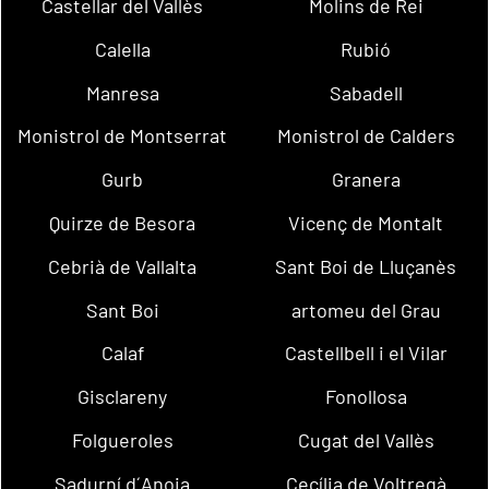
Castellar del Vallès
Molins de Rei
Calella
Rubió
Manresa
Sabadell
Monistrol de Montserrat
Monistrol de Calders
Gurb
Granera
Quirze de Besora
Vicenç de Montalt
Cebrià de Vallalta
Sant Boi de Lluçanès
Sant Boi
artomeu del Grau
Calaf
Castellbell i el Vilar
Gisclareny
Fonollosa
Folgueroles
Cugat del Vallès
Sadurní d´Anoia
Cecília de Voltregà