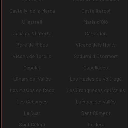
Castellví de la Marca
Castellterçol
Ullastrell
Maria d´Oló
Julià de Vilatorta
Cardedeu
Pere de Ribes
Vicenç dels Horts
Vicenç de Torelló
Sadurní d´Osormort
Capolat
Capellades
Llinars del Vallès
Les Masíes de Voltregà
Les Masies de Roda
Les Franqueses del Vallès
Les Cabanyes
La Roca del Vallès
La Quar
Sant Climent
Sant Celoni
Tordera