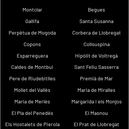
Montclar
Begues
Gallifa
Santa Susanna
Perpètua de Mogoda
Corbera de Llobregat
Copons
Collsuspina
Esparreguera
Hipòlit de Voltregà
Caldes de Montbui
Sant Feliu Sasserra
Pere de Riudebitlles
Premià de Mar
Mollet del Vallès
Maria de Miralles
Maria de Merlès
Margarida i els Monjos
El Pla del Penedès
El Masnou
Els Hostalets de Pierola
El Prat de Llobregat