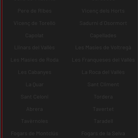
Pere de Ribes
Vicenç dels Horts
Vicenç de Torelló
Sadurní d´Osormort
Capolat
Capellades
Llinars del Vallès
Les Masíes de Voltregà
Les Masies de Roda
Les Franqueses del Vallès
Les Cabanyes
La Roca del Vallès
La Quar
Sant Climent
Sant Celoni
Tordera
Abrera
Tavertet
Tavèrnoles
Taradell
Fogars de Montclús
Fogars de la Selva