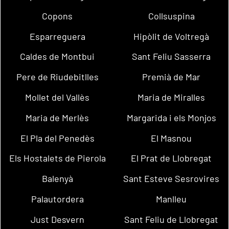
Copons
Collsuspina
Esparreguera
Hipòlit de Voltregà
Caldes de Montbui
Sant Feliu Sasserra
Pere de Riudebitlles
Premià de Mar
Mollet del Vallès
Maria de Miralles
Maria de Merlès
Margarida i els Monjos
El Pla del Penedès
El Masnou
Els Hostalets de Pierola
El Prat de Llobregat
Balenyà
Sant Esteve Sesrovires
Palautordera
Manlleu
Just Desvern
Sant Feliu de Llobregat