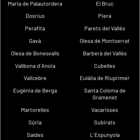
Maria de Palautordera
El Bruc
Dosrius
Piera
Perafita
Parets del Vallès
Gavà
Olesa de Montserrat
Olesa de Bonesvalls
Barberà del Vallès
Vallbona d´Anoia
Cubelles
Vallcebre
Eulàlia de Riuprimer
Eugènia de Berga
Santa Coloma de
Gramenet
Martorelles
Vacarisses
Súria
Subirats
Saldes
L´Espunyola