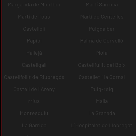
Margarida de Montbui
Martí Sarroca
Martí de Tous
Martí de Centelles
Castellolí
Puigdàlber
Papiol
Palma de Cervelló
Pallejà
Moià
Castellgalí
Castellfullit del Boix
Castellfollit de Riubregós
Castellet i la Gornal
Castell de l´Areny
Puig-reig
rrius
Malla
Montesquiu
La Granada
La Garriga
L´Hospitalet de Llobregat