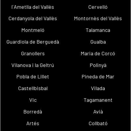
l´Ametlla del Vallès
Cervelló
Cerdanyola del Vallès
Montornès del Vallès
Montmeló
Talamanca
Guardiola de Berguedà
Gualba
Granollers
Maria de Corcó
Vilanova i la Geltrú
Polinyà
Pobla de Lillet
Pineda de Mar
Castellbisbal
Vilada
Vic
Tagamanent
Borredà
Avià
Artés
Collbató