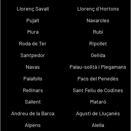
Llorenç Savall
Llorenç d´Hortons
Pujalt
Navarcles
Mura
Rubí
Roda de Ter
Ripollet
Santpedor
Gelida
Navas
Palau-solità i Plegamans
Palafolls
Pacs del Penedès
Rellinars
Sant Feliu de Codines
Sallent
Mataró
Andreu de la Barca
Agustí de Lluçanès
Alpens
Alella