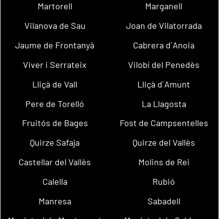
Martorell
Marganell
Vilanova de Sau
Joan de Vilatorrada
Jaume de Frontanyà
Cabrera d´Anoia
Viver i Serrateix
Vilobí del Penedès
Lliçà de Vall
Lliçà d´Amunt
Pere de Torelló
La Llagosta
Fruitós de Bages
Fost de Campsentelles
Quirze Safaja
Quirze del Vallès
Castellar del Vallès
Molins de Rei
Calella
Rubió
Manresa
Sabadell