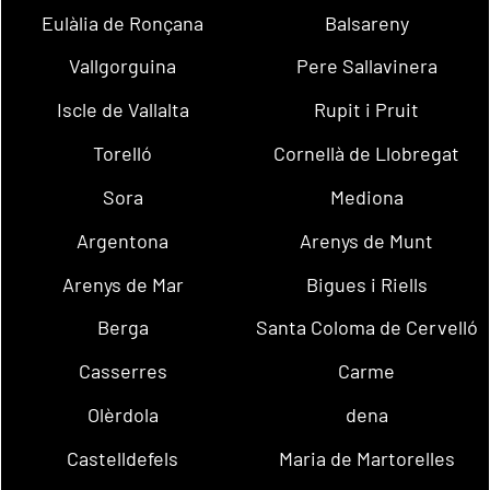
Eulàlia de Ronçana
Balsareny
Vallgorguina
Pere Sallavinera
Iscle de Vallalta
Rupit i Pruit
Torelló
Cornellà de Llobregat
Sora
Mediona
Argentona
Arenys de Munt
Arenys de Mar
Bigues i Riells
Berga
Santa Coloma de Cervelló
Casserres
Carme
Olèrdola
dena
Castelldefels
Maria de Martorelles