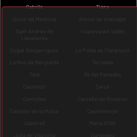
Cabrils
Tiana
Quintí de Mediona
Antoni de Vilamajor
Sant Andreu de
Vilanova del Vallès
Llavaneres
Cugat Sesgarrigues
La Pobla de Claramunt
La Nou de Berguedà
Terrassa
Teià
Fe del Penedès
Castellcir
Cercs
Centelles
Castellví de Rosanes
Castellví de la Marca
Castellterçol
Ullastrell
Maria d´Oló
Julià de Vilatorta
Cardedeu