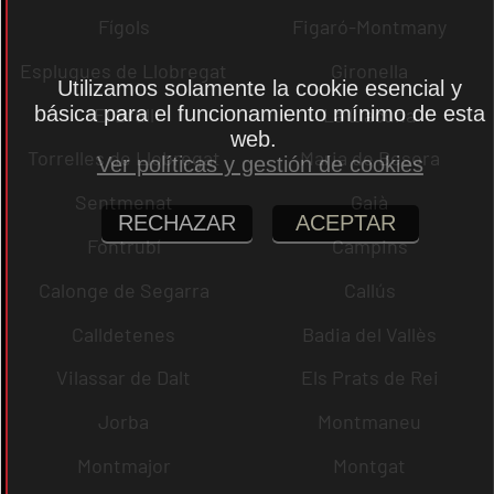
Fígols
Figaró-Montmany
Esplugues de Llobregat
Gironella
Utilizamos solamente la cookie esencial y
básica para el funcionamiento mínimo de esta
El Brull
La Llacuna
web.
Torrelles de Llobregat
Maria de Besora
Ver políticas y gestión de cookies
Sentmenat
Gaià
RECHAZAR
ACEPTAR
Fontrubí
Campins
Calonge de Segarra
Callús
Calldetenes
Badia del Vallès
Vilassar de Dalt
Els Prats de Rei
Jorba
Montmaneu
Montmajor
Montgat