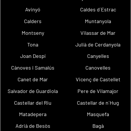
Avinyó
Caldes d´Estrac
Calders
Muntanyola
Montseny
Vilassar de Mar
Tona
Julià de Cerdanyola
Joan Despí
Canyelles
Cànoves i Samalús
Canovelles
Canet de Mar
Vicenç de Castellet
Salvador de Guardiola
Pere de Vilamajor
Castellar del Riu
Castellar de n´Hug
Matadepera
Masquefa
Adrià de Besòs
Bagà