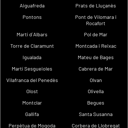
Aiguafreda
Prats de Lluçanès
Pontons
Pont de Vilomara i
Rocafort
Martí d´Albars
Pol de Mar
Torre de Claramunt
Montcada i Reixac
Igualada
Mateu de Bages
Martí Sesgueioles
Cabrera de Mar
Vilafranca del Penedès
Olvan
Olost
Olivella
Montclar
Begues
Gallifa
Santa Susanna
Perpètua de Mogoda
Corbera de Llobregat