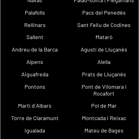
Palafolls
Pacs del Penedès
Rellinars
Sant Feliu de Codines
Sallent
Mataró
Andreu de la Barca
Agustí de Lluçanès
Alpens
Alella
Aiguafreda
Prats de Lluçanès
Pontons
Pont de Vilomara i
Rocafort
Martí d´Albars
Pol de Mar
Torre de Claramunt
Montcada i Reixac
Igualada
Mateu de Bages