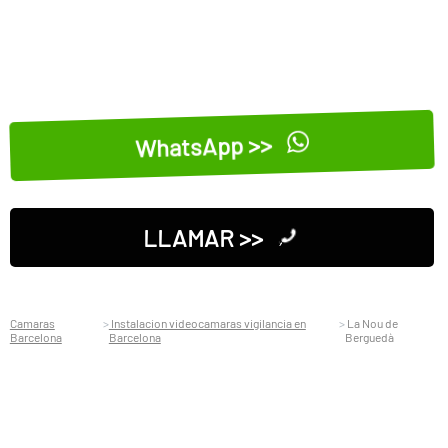
WhatsApp >>
LLAMAR >>
Camaras
Instalacion videocamaras vigilancia en
La Nou de
Barcelona
Barcelona
Berguedà