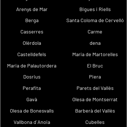
Arenys de Mar
Bigues i Riells
Berga
Santa Coloma de Cervelló
Casserres
Carme
Olèrdola
dena
Castelldefels
Maria de Martorelles
Maria de Palautordera
El Bruc
Dosrius
Piera
Perafita
Parets del Vallès
Gavà
Olesa de Montserrat
Olesa de Bonesvalls
Barberà del Vallès
Vallbona d´Anoia
Cubelles