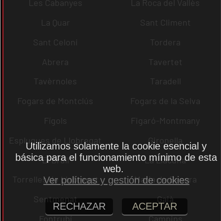
Les Cabanyes
La Roca del Vallès
La Quar
Sant Climent
Sant Celoni
Tordera
Abrera
Tavertet
Tavèrnoles
Taradell
Fogars de Montclús
Fogars de la Selva
Fígols
Figaró-Montmany
Esplugues de Llobregat
Gironella
Utilizamos solamente la cookie esencial y
básica para el funcionamiento mínimo de esta
El Brull
La Llacuna
web.
Torrelles de Llobregat
Maria de Besora
Ver políticas y gestión de cookies
Sentmenat
Gaià
RECHAZAR
ACEPTAR
Fontrubí
Campins