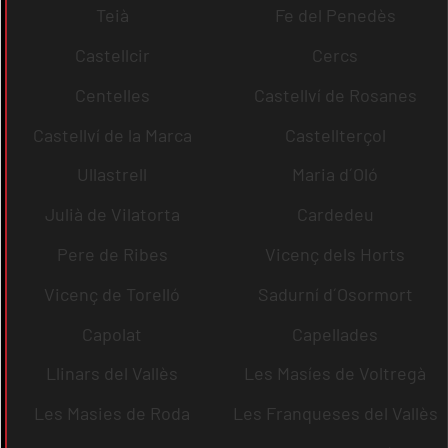
Teià
Fe del Penedès
Castellcir
Cercs
Centelles
Castellví de Rosanes
Castellví de la Marca
Castellterçol
Ullastrell
Maria d´Oló
Julià de Vilatorta
Cardedeu
Pere de Ribes
Vicenç dels Horts
Vicenç de Torelló
Sadurní d´Osormort
Capolat
Capellades
Llinars del Vallès
Les Masíes de Voltregà
Les Masies de Roda
Les Franqueses del Vallès