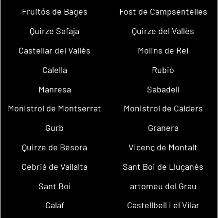
Fruitós de Bages
Fost de Campsentelles
Quirze Safaja
Quirze del Vallès
Castellar del Vallès
Molins de Rei
Calella
Rubió
Manresa
Sabadell
Monistrol de Montserrat
Monistrol de Calders
Gurb
Granera
Quirze de Besora
Vicenç de Montalt
Cebrià de Vallalta
Sant Boi de Lluçanès
Sant Boi
artomeu del Grau
Calaf
Castellbell i el Vilar