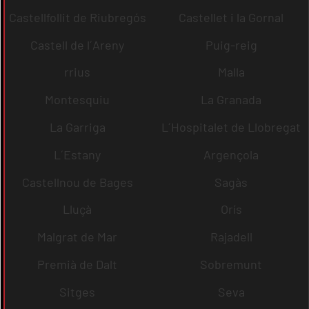
Castellfollit de Riubregós
Castellet i la Gornal
Castell de l´Areny
Puig-reig
rrius
Malla
Montesquiu
La Granada
La Garriga
L´Hospitalet de Llobregat
L´Estany
Argençola
Castellnou de Bages
Sagàs
Lluçà
Orís
Malgrat de Mar
Rajadell
Premià de Dalt
Sobremunt
Sitges
Seva