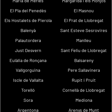
Maria de Merlès
Margarida i els Monjos
El Pla del Penedès
El Masnou
Els Hostalets de Pierola
El Prat de Llobregat
Balenyà
Sant Esteve Sesrovires
Palautordera
Manlleu
Just Desvern
Sant Feliu de Llobregat
Eulàlia de Ronçana
Balsareny
Vallgorguina
Pere Sallavinera
Iscle de Vallalta
Rupit i Pruit
Torelló
Cornellà de Llobregat
Sora
Mediona
Argentona
Arenys de Munt