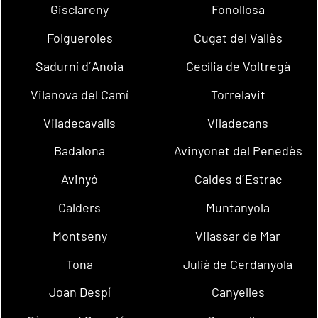
Gisclareny
Fonollosa
Folgueroles
Cugat del Vallès
Sadurní d´Anoia
Cecília de Voltregà
Vilanova del Camí
Torrelavit
Viladecavalls
Viladecans
Badalona
Avinyonet del Penedès
Avinyó
Caldes d´Estrac
Calders
Muntanyola
Montseny
Vilassar de Mar
Tona
Julià de Cerdanyola
Joan Despí
Canyelles