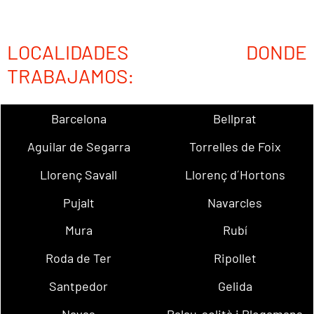
LOCALIDADES DONDE
TRABAJAMOS:
Barcelona
Bellprat
Aguilar de Segarra
Torrelles de Foix
Llorenç Savall
Llorenç d´Hortons
Pujalt
Navarcles
Mura
Rubí
Roda de Ter
Ripollet
Santpedor
Gelida
Navas
Palau-solità i Plegamans