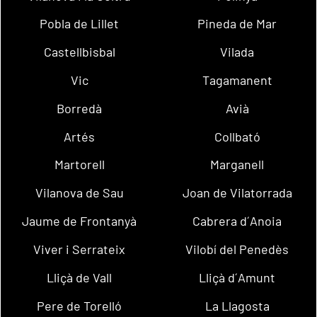
Pobla de Lillet
Pineda de Mar
Castellbisbal
Vilada
Vic
Tagamanent
Borredà
Avià
Artés
Collbató
Martorell
Marganell
Vilanova de Sau
Joan de Vilatorrada
Jaume de Frontanyà
Cabrera d´Anoia
Viver i Serrateix
Vilobí del Penedès
Lliçà de Vall
Lliçà d´Amunt
Pere de Torelló
La Llagosta