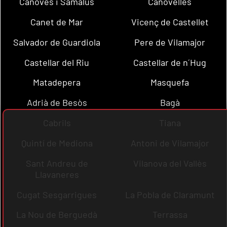
Cànoves i Samalús
Canovelles
Canet de Mar
Vicenç de Castellet
Salvador de Guardiola
Pere de Vilamajor
Castellar del Riu
Castellar de n´Hug
Matadepera
Masquefa
Adrià de Besòs
Bagà
Cabrils
Tiana
Quintí de Mediona
Antoni de Vilamajor
Sant Andreu de
Vilanova del Vallès
Llavaneres
Cugat Sesgarrigues
La Pobla de Claramunt
La Nou de Berguedà
Terrassa