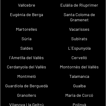
Vallcebre
Eulàlia de Riuprimer
Eugènia de Berga
Santa Coloma de
Gramenet
Martorelles
Vacarisses
Súria
Subirats
Saldes
L´Espunyola
l´Ametlla del Vallès
Cervelló
Cerdanyola del Vallès
Montornès del Vallès
Montmeló
Talamanca
Guardiola de Berguedà
Gualba
Granollers
Maria de Corcó
Vilanova i la Geltrú
Polinyà