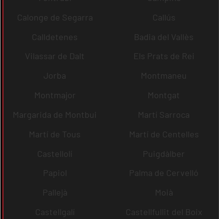
Calonge de Segarra
Callús
Calldetenes
Badia del Vallès
Vilassar de Dalt
Els Prats de Rei
Jorba
Montmaneu
Montmajor
Montgat
Margarida de Montbui
Martí Sarroca
Martí de Tous
Martí de Centelles
Castellolí
Puigdàlber
Papiol
Palma de Cervelló
Pallejà
Moià
Castellgalí
Castellfullit del Boix