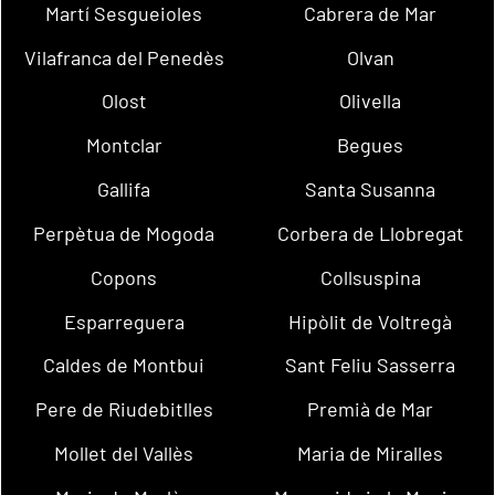
Martí Sesgueioles
Cabrera de Mar
Vilafranca del Penedès
Olvan
Olost
Olivella
Montclar
Begues
Gallifa
Santa Susanna
Perpètua de Mogoda
Corbera de Llobregat
Copons
Collsuspina
Esparreguera
Hipòlit de Voltregà
Caldes de Montbui
Sant Feliu Sasserra
Pere de Riudebitlles
Premià de Mar
Mollet del Vallès
Maria de Miralles