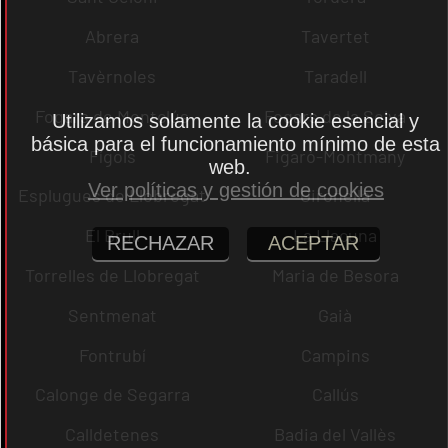
Abrera
Tavertet
Tavèrnoles
Taradell
Fogars de Montclús
Fogars de la Selva
Utilizamos solamente la cookie esencial y
básica para el funcionamiento mínimo de esta
Fígols
Figaró-Montmany
web.
Ver políticas y gestión de cookies
Esplugues de Llobregat
Gironella
El Brull
La Llacuna
RECHAZAR
ACEPTAR
Torrelles de Llobregat
Maria de Besora
Sentmenat
Gaià
Fontrubí
Campins
Calonge de Segarra
Callús
Calldetenes
Badia del Vallès