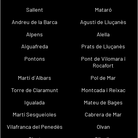
Sallent
Mataró
Andreu de la Barca
Agustí de Lluçanès
Alpens
Alella
Aiguafreda
Prats de Lluçanès
Pontons
Pont de Vilomara i
Rocafort
Martí d´Albars
Pol de Mar
Torre de Claramunt
Montcada i Reixac
Igualada
Mateu de Bages
Martí Sesgueioles
Cabrera de Mar
Vilafranca del Penedès
Olvan