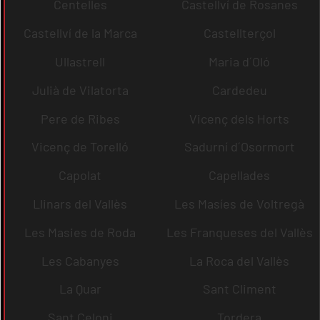
Centelles
Castellví de Rosanes
Castellví de la Marca
Castellterçol
Ullastrell
Maria d´Oló
Julià de Vilatorta
Cardedeu
Pere de Ribes
Vicenç dels Horts
Vicenç de Torelló
Sadurní d´Osormort
Capolat
Capellades
Llinars del Vallès
Les Masíes de Voltregà
Les Masies de Roda
Les Franqueses del Vallès
Les Cabanyes
La Roca del Vallès
La Quar
Sant Climent
Sant Celoni
Tordera