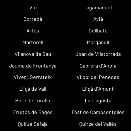
Vic
Tagamanent
Borredà
Avià
Artés
Collbató
Martorell
Marganell
Vilanova de Sau
Joan de Vilatorrada
Jaume de Frontanyà
Cabrera d´Anoia
Viver i Serrateix
Vilobí del Penedès
Lliçà de Vall
Lliçà d´Amunt
Pere de Torelló
La Llagosta
Fruitós de Bages
Fost de Campsentelles
Quirze Safaja
Quirze del Vallès