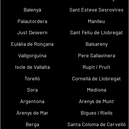
Balenyà
Sant Esteve Sesrovires
Palautordera
Manlleu
Just Desvern
Sant Feliu de Llobregat
Eulàlia de Ronçana
Balsareny
Vallgorguina
Pere Sallavinera
Iscle de Vallalta
Rupit i Pruit
Torelló
Cornellà de Llobregat
Sora
Mediona
Argentona
Arenys de Munt
Arenys de Mar
Bigues i Riells
Berga
Santa Coloma de Cervelló