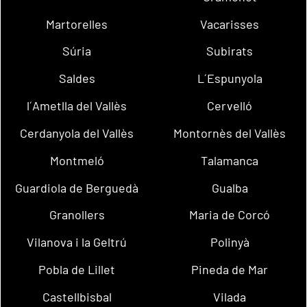
Martorelles
Vacarisses
Súria
Subirats
Saldes
L´Espunyola
l´Ametlla del Vallès
Cervelló
Cerdanyola del Vallès
Montornès del Vallès
Montmeló
Talamanca
Guardiola de Berguedà
Gualba
Granollers
Maria de Corcó
Vilanova i la Geltrú
Polinyà
Pobla de Lillet
Pineda de Mar
Castellbisbal
Vilada