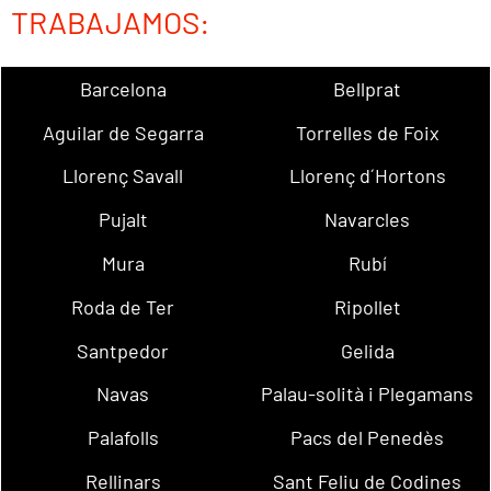
TRABAJAMOS:
Barcelona
Bellprat
Aguilar de Segarra
Torrelles de Foix
Llorenç Savall
Llorenç d´Hortons
Pujalt
Navarcles
Mura
Rubí
Roda de Ter
Ripollet
Santpedor
Gelida
Navas
Palau-solità i Plegamans
Palafolls
Pacs del Penedès
Rellinars
Sant Feliu de Codines