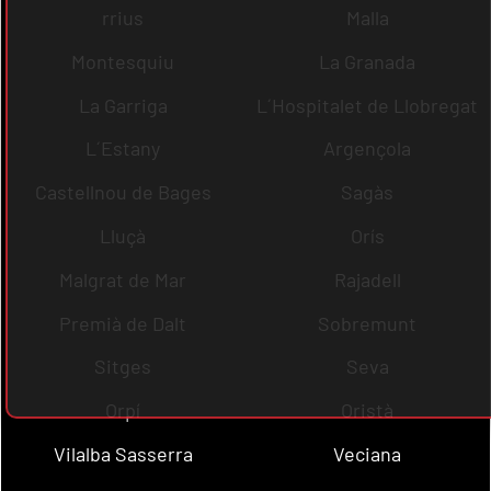
rrius
Malla
Montesquiu
La Granada
La Garriga
L´Hospitalet de Llobregat
L´Estany
Argençola
Castellnou de Bages
Sagàs
Lluçà
Orís
Malgrat de Mar
Rajadell
Premià de Dalt
Sobremunt
Sitges
Seva
Orpí
Oristà
Vilalba Sasserra
Veciana