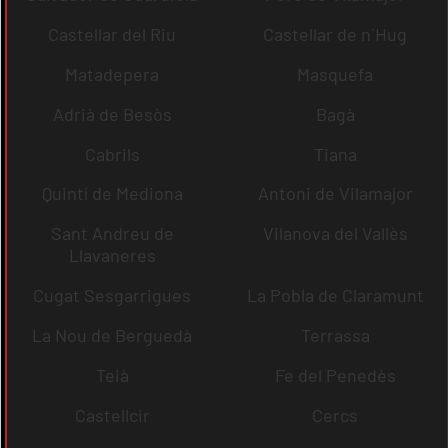
Castellar del Riu
Castellar de n´Hug
Matadepera
Masquefa
Adrià de Besòs
Bagà
Cabrils
Tiana
Quintí de Mediona
Antoni de Vilamajor
Sant Andreu de
Vilanova del Vallès
Llavaneres
Cugat Sesgarrigues
La Pobla de Claramunt
La Nou de Berguedà
Terrassa
Teià
Fe del Penedès
Castellcir
Cercs