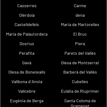
Casserres
Carme
Olèrdola
dena
Castelldefels
Maria de Martorelles
Maria de Palautordera
El Bruc
Dosrius
Piera
Perafita
Parets del Vallès
Gavà
Olesa de Montserrat
Olesa de Bonesvalls
Barberà del Vallès
Vallbona d´Anoia
Cubelles
Vallcebre
Eulàlia de Riuprimer
Eugènia de Berga
Santa Coloma de
Gramenet