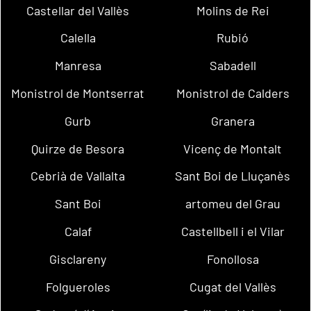
Castellar del Vallès
Molins de Rei
Calella
Rubió
Manresa
Sabadell
Monistrol de Montserrat
Monistrol de Calders
Gurb
Granera
Quirze de Besora
Vicenç de Montalt
Cebrià de Vallalta
Sant Boi de Lluçanès
Sant Boi
artomeu del Grau
Calaf
Castellbell i el Vilar
Gisclareny
Fonollosa
Folgueroles
Cugat del Vallès