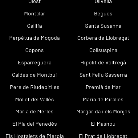
Olost
Olivella
Montclar
Begues
Gallifa
Santa Susanna
Perpètua de Mogoda
Corbera de Llobregat
Copons
Collsuspina
Esparreguera
Hipòlit de Voltregà
Caldes de Montbui
Sant Feliu Sasserra
Pere de Riudebitlles
Premià de Mar
Mollet del Vallès
Maria de Miralles
Maria de Merlès
Margarida i els Monjos
El Pla del Penedès
El Masnou
Els Hostalets de Pierola
El Prat de Llobregat