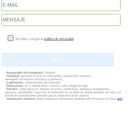
He leído y acepto la
política de privacidad
.
·
Responsable del tratamiento
: Fervalles
·
Finalidad
: gestionar el envío de información y prospección comercial,
relacionada con nuestros servicios y/o productos.
·
Legitimación
: consentimiento del interesado.
·
Destinatarios
: no se cederán datos a terceros, salvo obligación legal.
·
Derechos
: podrá ejercer los derechos de acceso, rectificación, limitación de tratamiento,
supresión, portabilidad y oposición al tratamiento de sus datos de carácter personal, así como a la
retirada del consentimiento prestado para el tratamiento de los mismos.
·
Información adicional
: puede consultar la información detallada sobre Protección de Datos
aquí
.