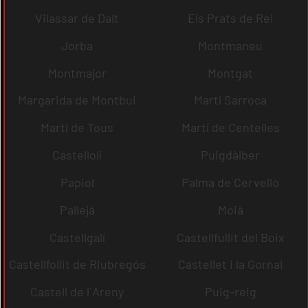
Vilassar de Dalt
Els Prats de Rei
Jorba
Montmaneu
Montmajor
Montgat
Margarida de Montbui
Martí Sarroca
Martí de Tous
Martí de Centelles
Castellolí
Puigdàlber
Papiol
Palma de Cervelló
Pallejà
Moià
Castellgalí
Castellfullit del Boix
Castellfollit de Riubregós
Castellet i la Gornal
Castell de l´Areny
Puig-reig