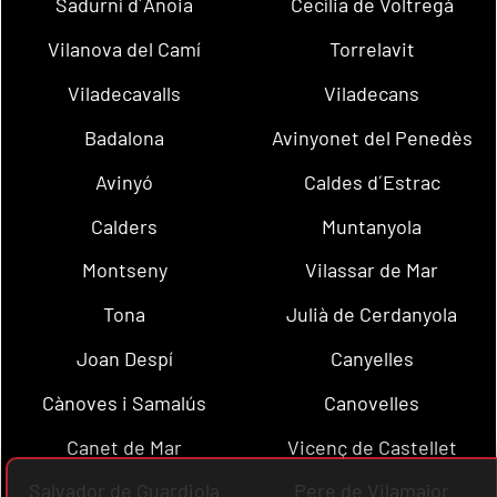
Sadurní d´Anoia
Cecília de Voltregà
Vilanova del Camí
Torrelavit
Viladecavalls
Viladecans
Badalona
Avinyonet del Penedès
Avinyó
Caldes d´Estrac
Calders
Muntanyola
Montseny
Vilassar de Mar
Tona
Julià de Cerdanyola
Joan Despí
Canyelles
Cànoves i Samalús
Canovelles
Canet de Mar
Vicenç de Castellet
Salvador de Guardiola
Pere de Vilamajor