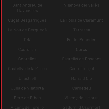
Sant Andreu de
Vilanova del Vallès
Llavaneres
Cugat Sesgarrigues
La Pobla de Claramunt
La Nou de Berguedà
Terrassa
Teià
Fe del Penedès
Castellcir
Cercs
Centelles
Castellví de Rosanes
Castellví de la Marca
Castellterçol
Ullastrell
Maria d´Oló
Julià de Vilatorta
Cardedeu
Pere de Ribes
Vicenç dels Horts
Vicenç de Torelló
Sadurní d´Osormort