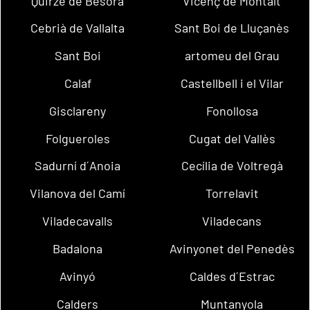
Quirze de Besora
Vicenç de Montalt
Cebrià de Vallalta
Sant Boi de Lluçanès
Sant Boi
artomeu del Grau
Calaf
Castellbell i el Vilar
Gisclareny
Fonollosa
Folgueroles
Cugat del Vallès
Sadurní d´Anoia
Cecília de Voltregà
Vilanova del Camí
Torrelavit
Viladecavalls
Viladecans
Badalona
Avinyonet del Penedès
Avinyó
Caldes d´Estrac
Calders
Muntanyola