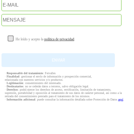
He leído y acepto la
política de privacidad
.
·
Responsable del tratamiento
: Fervalles
·
Finalidad
: gestionar el envío de información y prospección comercial,
relacionada con nuestros servicios y/o productos.
·
Legitimación
: consentimiento del interesado.
·
Destinatarios
: no se cederán datos a terceros, salvo obligación legal.
·
Derechos
: podrá ejercer los derechos de acceso, rectificación, limitación de tratamiento,
supresión, portabilidad y oposición al tratamiento de sus datos de carácter personal, así como a la
retirada del consentimiento prestado para el tratamiento de los mismos.
·
Información adicional
: puede consultar la información detallada sobre Protección de Datos
aquí
.