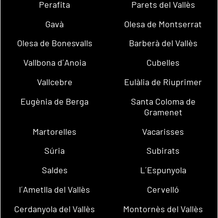
Perafita
Parets del Vallès
Gavà
Olesa de Montserrat
Olesa de Bonesvalls
Barberà del Vallès
Vallbona d´Anoia
Cubelles
Vallcebre
Eulàlia de Riuprimer
Eugènia de Berga
Santa Coloma de
Gramenet
Martorelles
Vacarisses
Súria
Subirats
Saldes
L´Espunyola
l´Ametlla del Vallès
Cervelló
Cerdanyola del Vallès
Montornès del Vallès