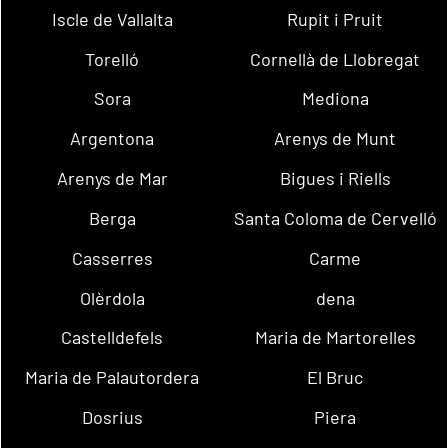
Iscle de Vallalta
Rupit i Pruit
Torelló
Cornellà de Llobregat
Sora
Mediona
Argentona
Arenys de Munt
Arenys de Mar
Bigues i Riells
Berga
Santa Coloma de Cervelló
Casserres
Carme
Olèrdola
dena
Castelldefels
Maria de Martorelles
Maria de Palautordera
El Bruc
Dosrius
Piera