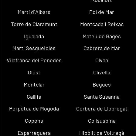
Martí d´Albars
Pol de Mar
Torre de Claramunt
Montcada i Reixac
Igualada
Mateu de Bages
Martí Sesgueioles
Cabrera de Mar
Vilafranca del Penedès
Olvan
Olost
Olivella
Montclar
Begues
Gallifa
Santa Susanna
Perpètua de Mogoda
Corbera de Llobregat
Copons
Collsuspina
Esparreguera
Hipòlit de Voltregà