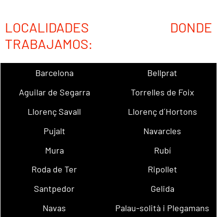
LOCALIDADES DONDE
TRABAJAMOS:
Barcelona
Bellprat
Aguilar de Segarra
Torrelles de Foix
Llorenç Savall
Llorenç d´Hortons
Pujalt
Navarcles
Mura
Rubí
Roda de Ter
Ripollet
Santpedor
Gelida
Navas
Palau-solità i Plegamans