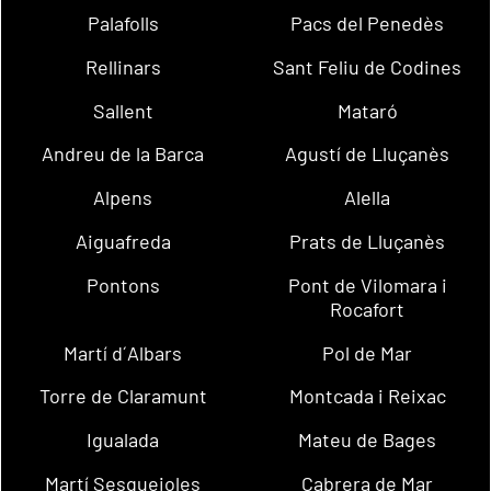
Palafolls
Pacs del Penedès
Rellinars
Sant Feliu de Codines
Sallent
Mataró
Andreu de la Barca
Agustí de Lluçanès
Alpens
Alella
Aiguafreda
Prats de Lluçanès
Pontons
Pont de Vilomara i
Rocafort
Martí d´Albars
Pol de Mar
Torre de Claramunt
Montcada i Reixac
Igualada
Mateu de Bages
Martí Sesgueioles
Cabrera de Mar