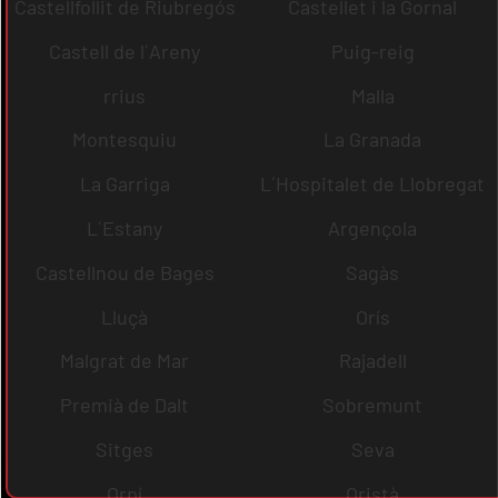
Castellfollit de Riubregós
Castellet i la Gornal
Castell de l´Areny
Puig-reig
rrius
Malla
Montesquiu
La Granada
La Garriga
L´Hospitalet de Llobregat
L´Estany
Argençola
Castellnou de Bages
Sagàs
Lluçà
Orís
Malgrat de Mar
Rajadell
Premià de Dalt
Sobremunt
Sitges
Seva
Orpí
Oristà