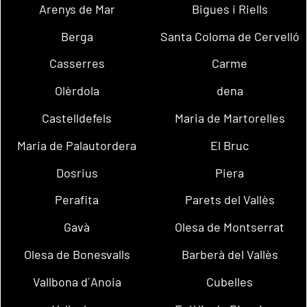
Arenys de Mar
Bigues i Riells
Berga
Santa Coloma de Cervelló
Casserres
Carme
Olèrdola
dena
Castelldefels
Maria de Martorelles
Maria de Palautordera
El Bruc
Dosrius
Piera
Perafita
Parets del Vallès
Gavà
Olesa de Montserrat
Olesa de Bonesvalls
Barberà del Vallès
Vallbona d´Anoia
Cubelles