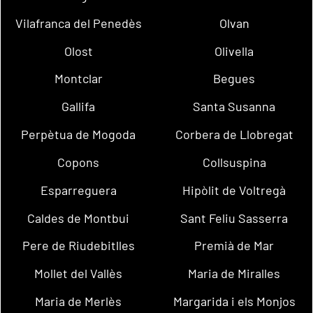
Vilafranca del Penedès
Olvan
Olost
Olivella
Montclar
Begues
Gallifa
Santa Susanna
Perpètua de Mogoda
Corbera de Llobregat
Copons
Collsuspina
Esparreguera
Hipòlit de Voltregà
Caldes de Montbui
Sant Feliu Sasserra
Pere de Riudebitlles
Premià de Mar
Mollet del Vallès
Maria de Miralles
Maria de Merlès
Margarida i els Monjos