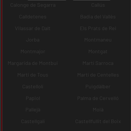
Calonge de Segarra
Callús
Calldetenes
Badia del Vallès
Vilassar de Dalt
Els Prats de Rei
Jorba
Montmaneu
Montmajor
Montgat
Margarida de Montbui
Martí Sarroca
Martí de Tous
Martí de Centelles
Castellolí
Puigdàlber
Papiol
Palma de Cervelló
Pallejà
Moià
Castellgalí
Castellfullit del Boix