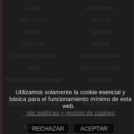
La Quar
Sant Climent
Sant Celoni
Tordera
Abrera
Tavertet
Tavèrnoles
Taradell
Fogars de Montclús
Fogars de la Selva
Fígols
Figaró-Montmany
Esplugues de Llobregat
Gironella
El Brull
La Llacuna
Utilizamos solamente la cookie esencial y
básica para el funcionamiento mínimo de esta
Torrelles de Llobregat
Maria de Besora
web.
Ver políticas y gestión de cookies
Sentmenat
Gaià
Fontrubí
Campins
RECHAZAR
ACEPTAR