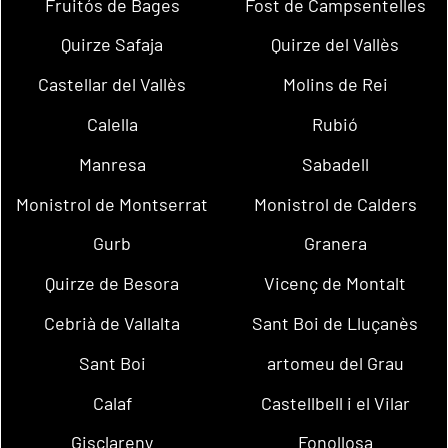
Fruitós de Bages
Fost de Campsentelles
Quirze Safaja
Quirze del Vallès
Castellar del Vallès
Molins de Rei
Calella
Rubió
Manresa
Sabadell
Monistrol de Montserrat
Monistrol de Calders
Gurb
Granera
Quirze de Besora
Vicenç de Montalt
Cebrià de Vallalta
Sant Boi de Lluçanès
Sant Boi
artomeu del Grau
Calaf
Castellbell i el Vilar
Gisclareny
Fonollosa