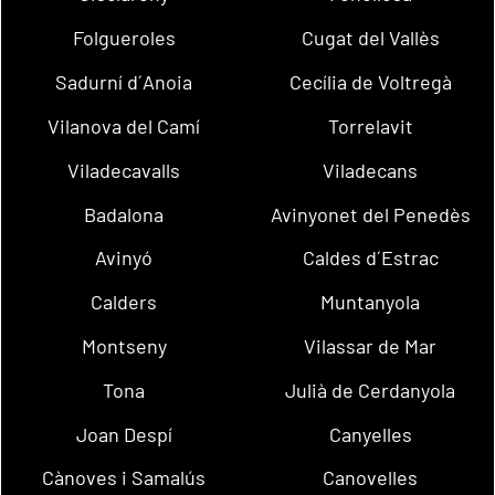
Folgueroles
Cugat del Vallès
Sadurní d´Anoia
Cecília de Voltregà
Vilanova del Camí
Torrelavit
Viladecavalls
Viladecans
Badalona
Avinyonet del Penedès
Avinyó
Caldes d´Estrac
Calders
Muntanyola
Montseny
Vilassar de Mar
Tona
Julià de Cerdanyola
Joan Despí
Canyelles
Cànoves i Samalús
Canovelles