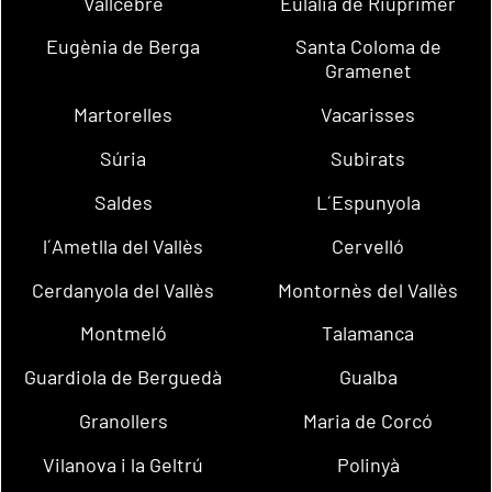
Vallcebre
Eulàlia de Riuprimer
Eugènia de Berga
Santa Coloma de
Gramenet
Martorelles
Vacarisses
Súria
Subirats
Saldes
L´Espunyola
l´Ametlla del Vallès
Cervelló
Cerdanyola del Vallès
Montornès del Vallès
Montmeló
Talamanca
Guardiola de Berguedà
Gualba
Granollers
Maria de Corcó
Vilanova i la Geltrú
Polinyà