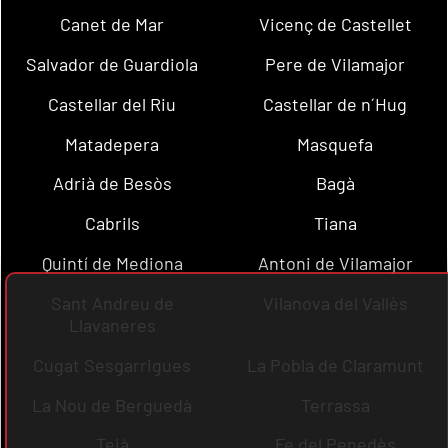
Canet de Mar
Vicenç de Castellet
Salvador de Guardiola
Pere de Vilamajor
Castellar del Riu
Castellar de n´Hug
Matadepera
Masquefa
Adrià de Besòs
Bagà
Cabrils
Tiana
Quintí de Mediona
Antoni de Vilamajor
Sant Andreu de
Vilanova del Vallès
Llavaneres
Cugat Sesgarrigues
La Pobla de Claramunt
La Nou de Berguedà
Terrassa
Teià
Fe del Penedès