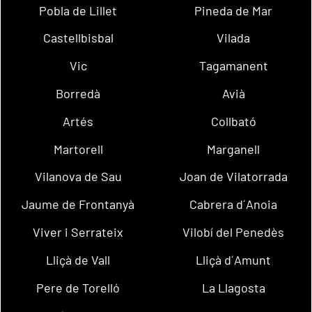
Pobla de Lillet
Pineda de Mar
Castellbisbal
Vilada
Vic
Tagamanent
Borredà
Avià
Artés
Collbató
Martorell
Marganell
Vilanova de Sau
Joan de Vilatorrada
Jaume de Frontanyà
Cabrera d´Anoia
Viver i Serrateix
Vilobí del Penedès
Lliçà de Vall
Lliçà d´Amunt
Pere de Torelló
La Llagosta