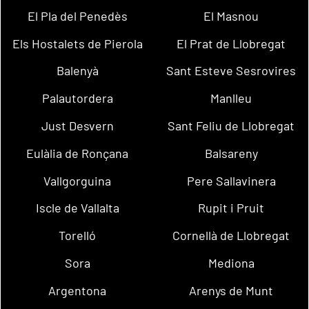
El Pla del Penedès
El Masnou
Els Hostalets de Pierola
El Prat de Llobregat
Balenyà
Sant Esteve Sesrovires
Palautordera
Manlleu
Just Desvern
Sant Feliu de Llobregat
Eulàlia de Ronçana
Balsareny
Vallgorguina
Pere Sallavinera
Iscle de Vallalta
Rupit i Pruit
Torelló
Cornellà de Llobregat
Sora
Mediona
Argentona
Arenys de Munt