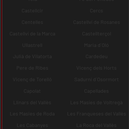
Castellcir
Cercs
Centelles
Castellví de Rosanes
Castellví de la Marca
Castellterçol
Ullastrell
Maria d´Oló
Julià de Vilatorta
Cardedeu
Pere de Ribes
Vicenç dels Horts
Vicenç de Torelló
Sadurní d´Osormort
Capolat
Capellades
Llinars del Vallès
Les Masíes de Voltregà
Les Masies de Roda
Les Franqueses del Vallès
Les Cabanyes
La Roca del Vallès