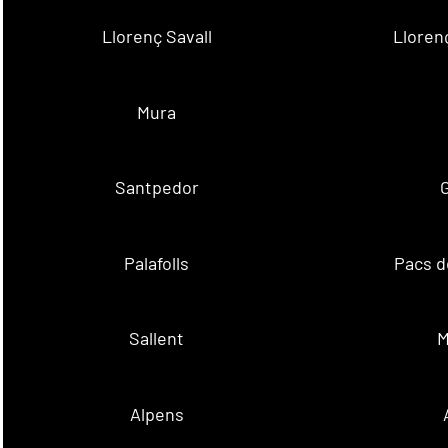
Llorenç Savall
Lloren
Mura
Santpedor
Palafolls
Pacs d
Sallent
M
Alpens