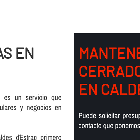
S EN
MANTENE
CERRADO
EN CALD
 es un servicio que
ulares y negocios en
Puede solicitar pres
contacto que ponemos 
des d´Estrac primero