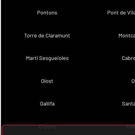
Pontons
Pont de Vil
Torre de Claramunt
Montca
Martí Sesgueioles
Cabre
Olost
O
Gallifa
Sant
Copons
Col