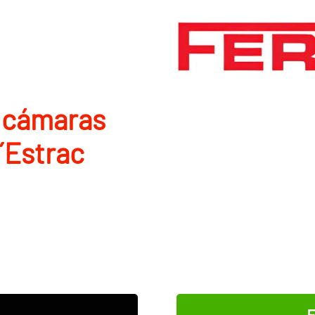
 cámaras
d´Estrac