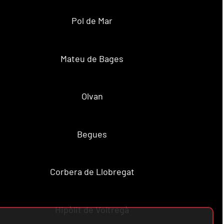
Pol de Mar
Mateu de Bages
Olvan
Begues
Corbera de Llobregat
Hipòlit de Voltregà