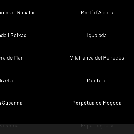
omara i Rocafort
Martí d´Albars
da i Reixac
Igualada
ra de Mar
Vilafranca del Penedès
livella
Montclar
a Susanna
Perpètua de Mogoda
lsuspina
Esparreguera