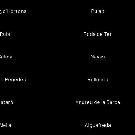
ç d´Hortons
Pujalt
Rubí
Roda de Ter
Gelida
Navas
el Penedès
Rellinars
ataró
Andreu de la Barca
Alella
Aiguafreda