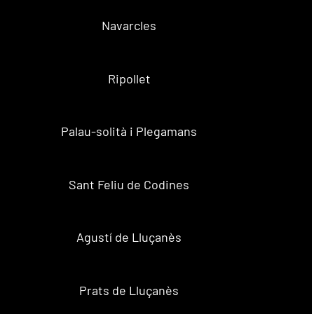
Navarcles
Ripollet
Palau-solità i Plegamans
Sant Feliu de Codines
Agustí de Lluçanès
Prats de Lluçanès