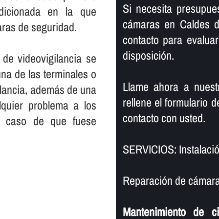
Si necesita presupue
icionada en la que
cámaras en Caldes d´
aras de seguridad.
contacto para evaluar
disposición.
 de videovigilancia se
una de las terminales o
Llame ahora a nuestr
ilancia, además de una
rellene el formulario
lquier problema a los
contacto con usted.
en caso de que fuese
SERVICIOS: Instalació
Reparación de cámaras
Mantenimiento de c