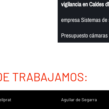
vigilancia en Caldes d´
empresa Sistemas de s
Presupuesto cámaras d
DE TRABAJAMOS:
ellprat
Aguilar de Segarra