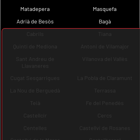
Matadepera
Masquefa
Adrià de Besòs
Bagà
Cabrils
Tiana
Quintí de Mediona
Antoni de Vilamajor
Sant Andreu de
Vilanova del Vallès
Llavaneres
Cugat Sesgarrigues
La Pobla de Claramunt
La Nou de Berguedà
Terrassa
Teià
Fe del Penedès
Castellcir
Cercs
Centelles
Castellví de Rosanes