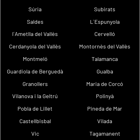
Súria
Subirats
Saldes
L´Espunyola
l´Ametlla del Vallès
Cervelló
Cerdanyola del Vallès
Montornès del Vallès
Montmeló
Talamanca
Guardiola de Berguedà
Gualba
Granollers
Maria de Corcó
Vilanova i la Geltrú
Polinyà
Pobla de Lillet
Pineda de Mar
Castellbisbal
Vilada
Vic
Tagamanent