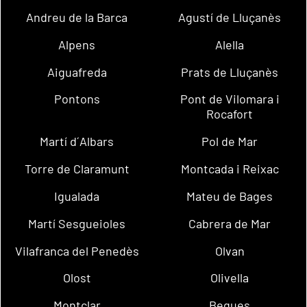
Andreu de la Barca
Agustí de Lluçanès
Alpens
Alella
Aiguafreda
Prats de Lluçanès
Pontons
Pont de Vilomara i
Rocafort
Martí d´Albars
Pol de Mar
Torre de Claramunt
Montcada i Reixac
Igualada
Mateu de Bages
Martí Sesgueioles
Cabrera de Mar
Vilafranca del Penedès
Olvan
Olost
Olivella
Montclar
Begues