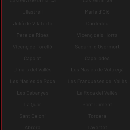
Castellví de la Marca
Castellterçol
Ullastrell
Maria d´Oló
Julià de Vilatorta
Cardedeu
Pere de Ribes
Vicenç dels Horts
Vicenç de Torelló
Sadurní d´Osormort
Capolat
Capellades
Llinars del Vallès
Les Masíes de Voltregà
Les Masies de Roda
Les Franqueses del Vallès
Les Cabanyes
La Roca del Vallès
La Quar
Sant Climent
Sant Celoni
Tordera
Abrera
Tavertet