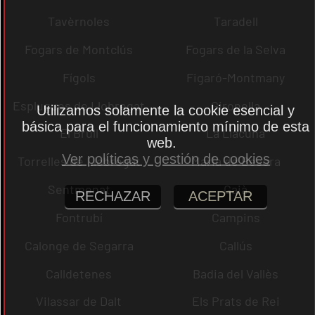
Tavèrnoles
Taradell
Fogars de Montclús
Fogars de la Selva
Fígols
Figaró-Montmany
Esplugues de Llobregat
Gironella
Utilizamos solamente la cookie esencial y
básica para el funcionamiento mínimo de esta
El Brull
La Llacuna
web.
Ver políticas y gestión de cookies
Torrelles de Llobregat
Maria de Besora
Sentmenat
Gaià
RECHAZAR
ACEPTAR
Fontrubí
Campins
Calonge de Segarra
Callús
Calldetenes
Badia del Vallès
Vilassar de Dalt
Els Prats de Rei