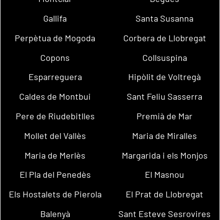
Gallifa
Santa Susanna
Perpètua de Mogoda
Corbera de Llobregat
Copons
Collsuspina
Esparreguera
Hipòlit de Voltregà
Caldes de Montbui
Sant Feliu Sasserra
Pere de Riudebitlles
Premià de Mar
Mollet del Vallès
Maria de Miralles
Maria de Merlès
Margarida i els Monjos
El Pla del Penedès
El Masnou
Els Hostalets de Pierola
El Prat de Llobregat
Balenyà
Sant Esteve Sesrovires