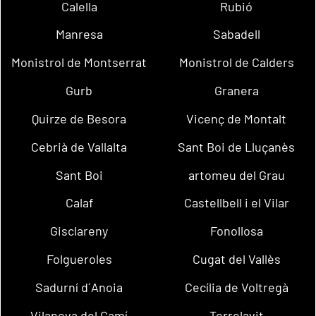
Calella
Rubió
Manresa
Sabadell
Monistrol de Montserrat
Monistrol de Calders
Gurb
Granera
Quirze de Besora
Vicenç de Montalt
Cebrià de Vallalta
Sant Boi de Lluçanès
Sant Boi
artomeu del Grau
Calaf
Castellbell i el Vilar
Gisclareny
Fonollosa
Folgueroles
Cugat del Vallès
Sadurní d´Anoia
Cecília de Voltregà
Vilanova del Camí
Torrelavit