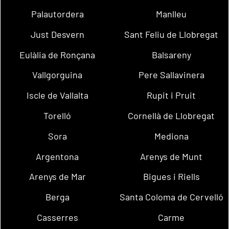
Palautordera
Manlleu
Just Desvern
Sant Feliu de Llobregat
Eulàlia de Ronçana
Balsareny
Vallgorguina
Pere Sallavinera
Iscle de Vallalta
Rupit i Pruit
Torelló
Cornellà de Llobregat
Sora
Mediona
Argentona
Arenys de Munt
Arenys de Mar
Bigues i Riells
Berga
Santa Coloma de Cervelló
Casserres
Carme