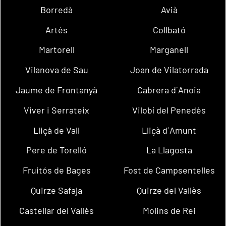
Borredà
Avià
Artés
Collbató
Martorell
Marganell
Vilanova de Sau
Joan de Vilatorrada
Jaume de Frontanyà
Cabrera d´Anoia
Viver i Serrateix
Vilobí del Penedès
Lliçà de Vall
Lliçà d´Amunt
Pere de Torelló
La Llagosta
Fruitós de Bages
Fost de Campsentelles
Quirze Safaja
Quirze del Vallès
Castellar del Vallès
Molins de Rei