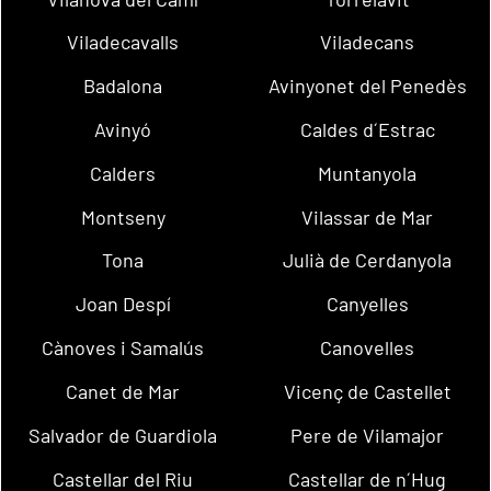
Viladecavalls
Viladecans
Badalona
Avinyonet del Penedès
Avinyó
Caldes d´Estrac
Calders
Muntanyola
Montseny
Vilassar de Mar
Tona
Julià de Cerdanyola
Joan Despí
Canyelles
Cànoves i Samalús
Canovelles
Canet de Mar
Vicenç de Castellet
Salvador de Guardiola
Pere de Vilamajor
Castellar del Riu
Castellar de n´Hug