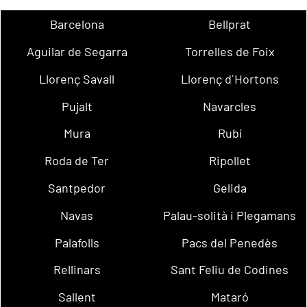
Barcelona
Bellprat
Aguilar de Segarra
Torrelles de Foix
Llorenç Savall
Llorenç d´Hortons
Pujalt
Navarcles
Mura
Rubí
Roda de Ter
Ripollet
Santpedor
Gelida
Navas
Palau-solità i Plegamans
Palafolls
Pacs del Penedès
Rellinars
Sant Feliu de Codines
Sallent
Mataró