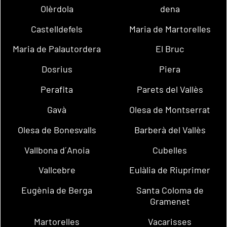
Olèrdola
dena
Castelldefels
Maria de Martorelles
Maria de Palautordera
El Bruc
Dosrius
Piera
Perafita
Parets del Vallès
Gavà
Olesa de Montserrat
Olesa de Bonesvalls
Barberà del Vallès
Vallbona d´Anoia
Cubelles
Vallcebre
Eulàlia de Riuprimer
Eugènia de Berga
Santa Coloma de
Gramenet
Martorelles
Vacarisses