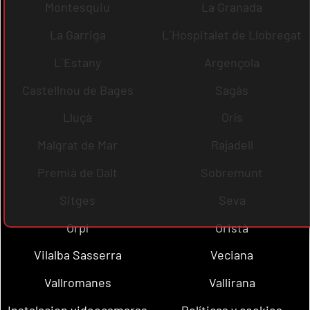
Montesquiu
La Granada
La Garriga
L´Hospitalet de Llobregat
L´Estany
Argençola
Castellnou de Bages
Sagàs
Lluçà
Orís
Malgrat de Mar
Rajadell
Premià de Dalt
Sobremunt
Sitges
Seva
Orpí
Oristà
Vilalba Sasserra
Veciana
Vallromanes
Vallirana