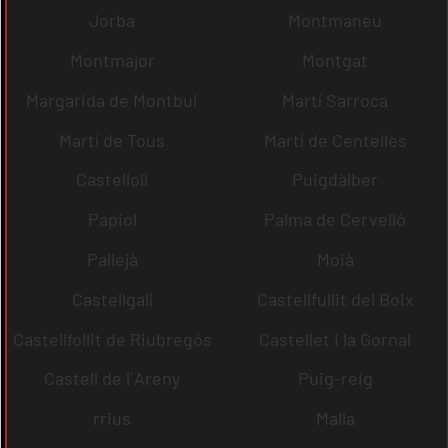
Jorba
Montmaneu
Montmajor
Montgat
Margarida de Montbui
Martí Sarroca
Martí de Tous
Martí de Centelles
Castellolí
Puigdàlber
Papiol
Palma de Cervelló
Pallejà
Moià
Castellgalí
Castellfullit del Boix
Castellfollit de Riubregós
Castellet i la Gornal
Castell de l´Areny
Puig-reig
rrius
Malla